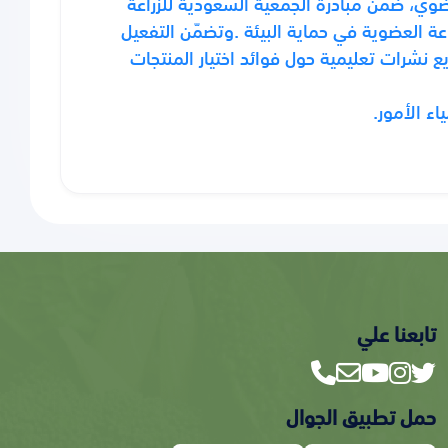
ضوي، ضمن مبادرة الجمعية السعودية للزراعة
عة العضوية في حماية البيئة .وتضمّن التفعيل
 نشرات تعليمية حول فوائد اختيار المنتجات
ء الأمور.
تابعنا علي
حمل تطبيق الجوال