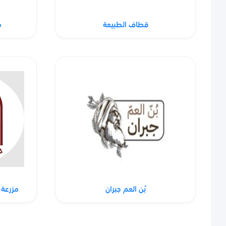
قطاف الطبيعة
م
بُن العم جبران
مزرعة 