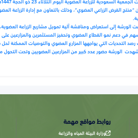
 “منتج القرض الزراعي العضوي”، وذلك بالتعاون مع إدارة الزراعة العضوي
ية.
 الورشة إلى استعراض ومناقشة آلية تمويل مشاريع الزراعة العضوية،
سهم في دعم نمو القطاع العضوي وتحفيز المستثمرين والمزارعين على ا
رصد التحديات التي يواجهها المزارع العضوي والتوصيات الممكنة لحل ه
هدت الورشة حضور عدد كبير من المزارعين العضويين وتحت التحول م
روابط مواقع مهمة
وزارة البيئة المياه والزراعة