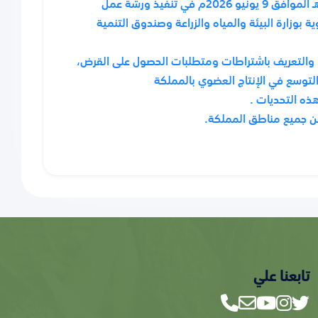
شاركت الجمعية السعودية للزراعة العضوية اليوم الثلاثاء 23 ذو الحجة 1447هـ الموافق 9 يونيو 2026م في تنفيذ ورشة عمل
ة بوزارة البيئة والمياه والزراعة وصندوق التنمية
 والتعريف باشتراطات ومتطلبات الحصول على القرض،
لتوسع في الإنتاج العضوي بالمملكة
ذه التحديات .
ن جميع مناطق المملكة.
تابعنا علي